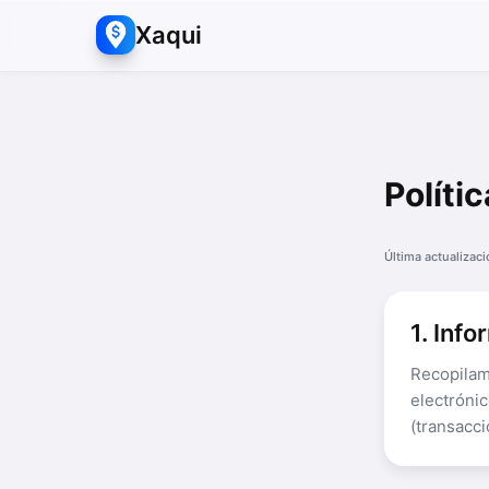
Xaqui
Políti
Última actualizac
1. Inf
Recopilam
electrónic
(transacci