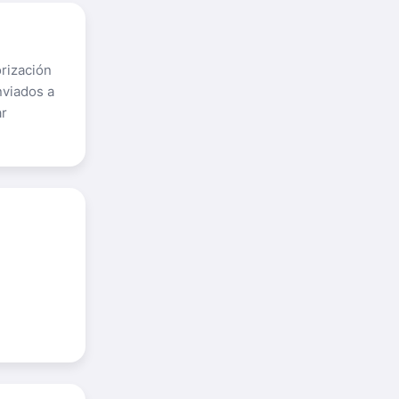
orización
nviados a
ar