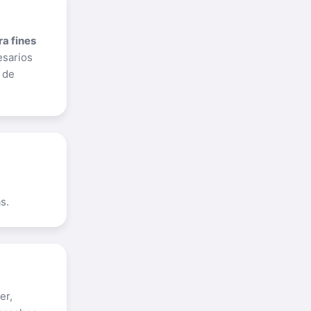
a fines
esarios
 de
s.
er,