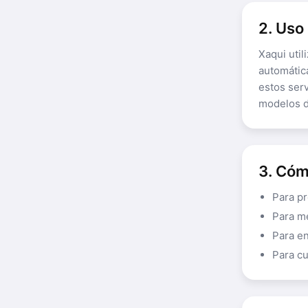
2. Uso 
Xaqui util
automática
estos serv
modelos d
3. Cóm
Para pr
Para me
Para en
Para cu