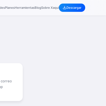
ades
Planes
Herramientas
Blog
Sobre Xaqui
Descargar
 correo
pp