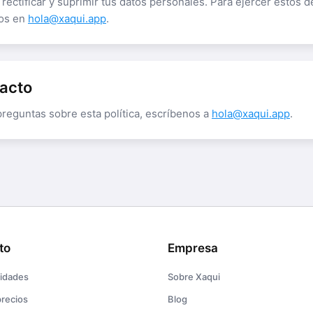
, rectificar y suprimir tus datos personales. Para ejercer estos 
os en
hola@xaqui.app
.
tacto
preguntas sobre esta política, escríbenos a
hola@xaqui.app
.
to
Empresa
lidades
Sobre Xaqui
precios
Blog